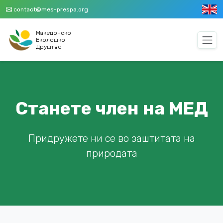
contact@mes-prespa.org
Македонскo
Еколошко
Друштво
Станете член на МЕД
Придружете ни се во заштитата на
природата