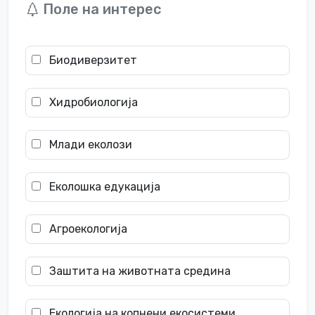
Поле на интерес
Биодиверзитет
Хидробиологија
Млади еколози
Еколошка едукација
Агроекологија
Заштита на животната средина
Екологија на копнени екосистеми