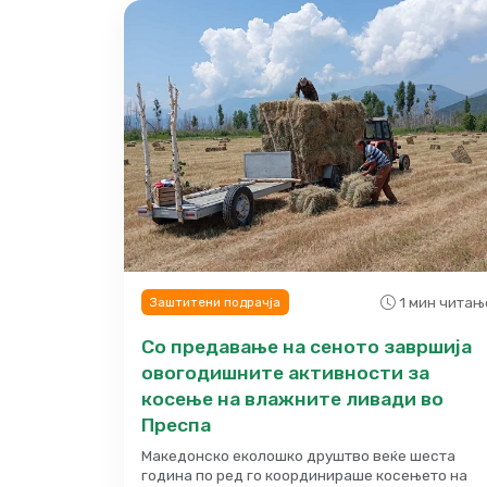
1 мин читањ
Заштитени подрачја
Со предавање на сеното завршија
овогодишните активности за
косење на влажните ливади во
Преспа
Македонско еколошко друштво веќе шеста
година по ред го координираше косењето на