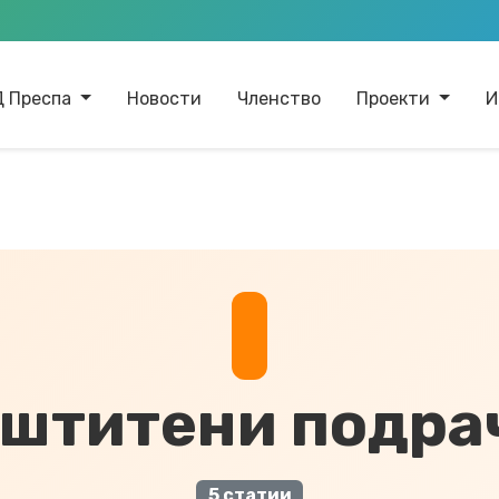
Д Преспа
Новости
Членство
Проекти
И
штитени подра
5 статии