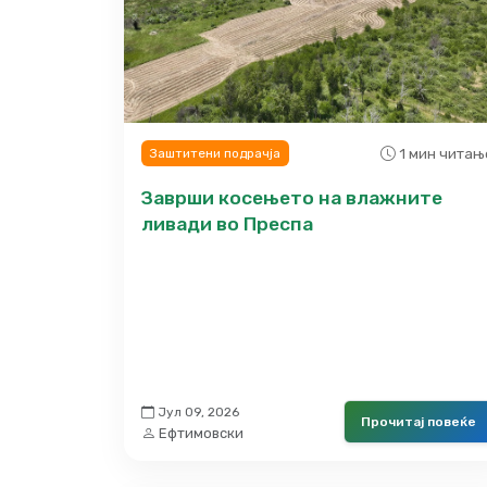
1 мин читањ
Заштитени подрачја
Заврши косењето на влажните
ливади во Преспа
Јул 09, 2026
Прочитај повеќе
Ефтимовски