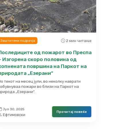
2 мин читање
Заштитени подрачја
Последиците од пожарот во Преспа
– Изгорена скоро половина од
копнената површина на Паркот на
природата „Езерани“
Во текот на месец јули, во неколку наврати
избувнуваа пожари во близи на Паркот на
природа „Езерани“.
Јул 30, 2025
Прочитај повеќе
Ефтимовски