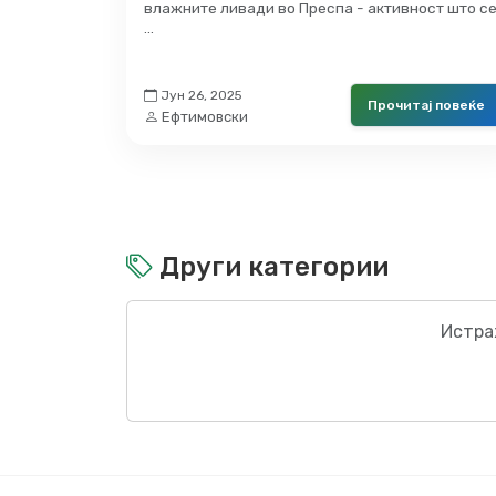
влажните ливади во Преспа - активност што с
…
Јун 26, 2025
Прочитај повеќе
Ефтимовски
Други категории
Истра