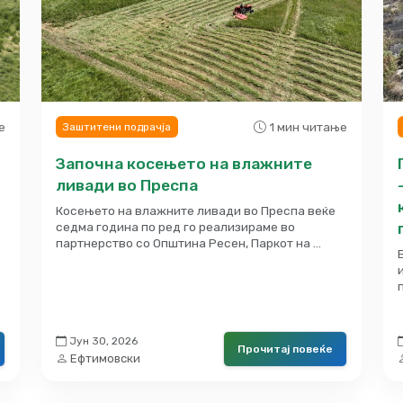
е
1 мин читање
Заштитени подрачја
Започна косењето на влажните
ливади во Преспа
Косењето на влажните ливади во Преспа веќе
седма година по ред го реализираме во
партнерство со Општина Ресен, Паркот на …
Јун 30, 2026
Прочитај повеќе
Ефтимовски