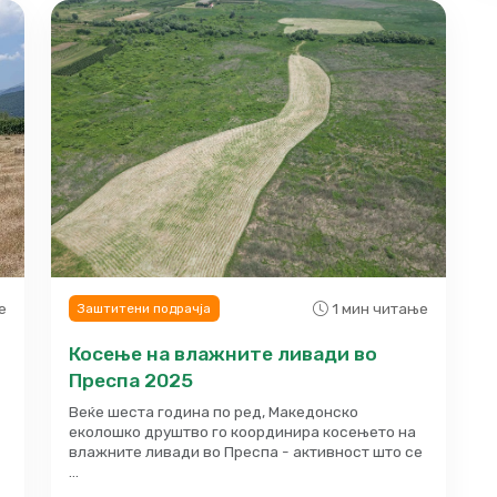
е
1 мин читање
Заштитени подрачја
Косење на влажните ливади во
Преспа 2025
Веќе шеста година по ред, Македонско
еколошко друштво го координира косењето на
влажните ливади во Преспа - активност што се
…