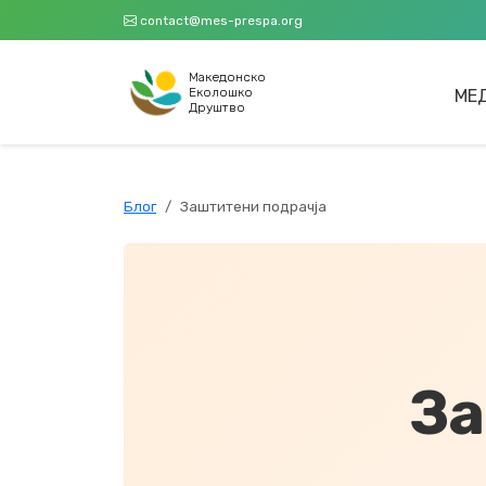
contact@mes-prespa.org
Македонскo
Еколошко
МЕ
Друштво
Блог
Заштитени подрачја
За