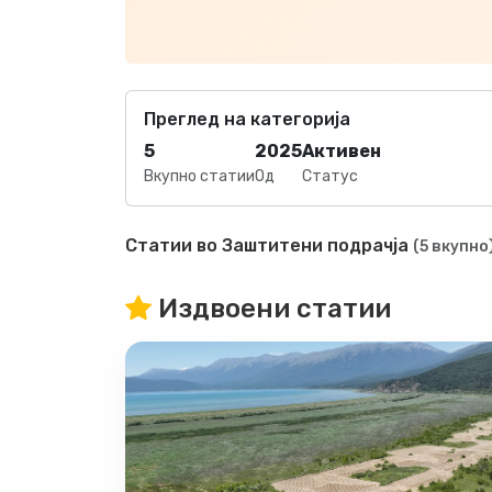
Преглед на категорија
5
2025
Активен
Вкупно статии
Од
Статус
Статии во Заштитени подрачја
(5 вкупно
Издвоени статии