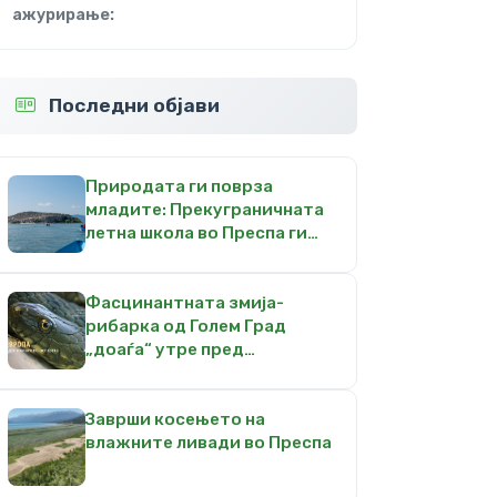
ажурирање:
Последни објави
Природата ги поврза
младите: Прекуграничната
летна школа во Преспа ги
инспирираше идните чувари
на природата
Фасцинантната змија-
рибарка од Голем Град
„доаѓа“ утре пред
скопската публика во
Кинотека
Заврши косењето на
влажните ливади во Преспа