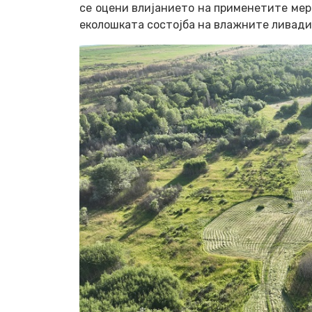
се оцени влијанието на применетите мер
еколошката состојба на влажните ливади