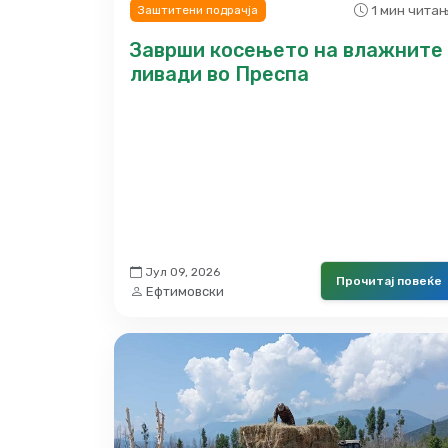
1 мин чита
Заштитени подрачја
Заврши косењето на влажните
ливади во Преспа
Јул 09, 2026
Прочитај повеќе
Ефтимовски