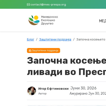
contact@mes-prespa.org
Македонскo
Еколошко
МЕ
Друштво
Блог
Заштитени подрачја
Започна косењето 
Заштитени подрачја
Започна косење
ливади во Прес
Јуни 30, 2026
Игор Ефтимовски
Ажурирано Јун 30, 20
Автор