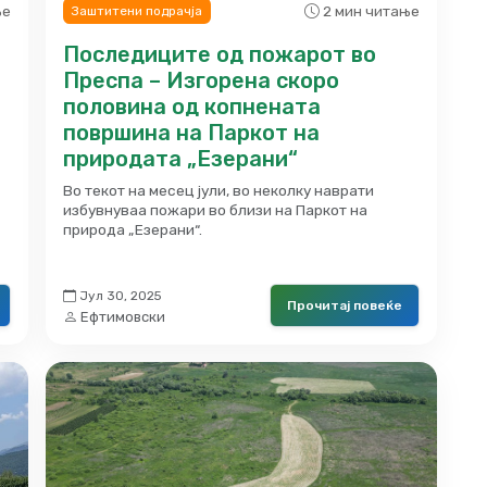
ње
2 мин читање
Заштитени подрачја
Последиците од пожарот во
Преспа – Изгорена скоро
половина од копнената
површина на Паркот на
природата „Езерани“
Во текот на месец јули, во неколку наврати
избувнуваа пожари во близи на Паркот на
природа „Езерани“.
Јул 30, 2025
Прочитај повеќе
Ефтимовски