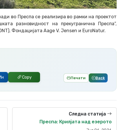
ди во Преспа се реализира во рамки на проектот
шката разновидност на прекугранична Преспа“,
ONT), Фондацијата Aage V. Jensen и EuroNatur.
Ин
Copy
Печати
Back
Следна статија
Преспа: Крилјата над езерото