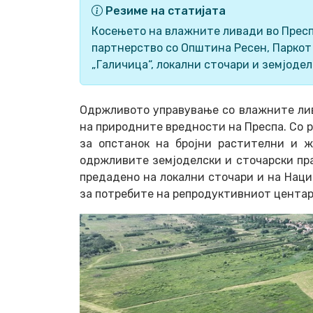
Резиме на статијата
Косењето на влажните ливади во Преспа
партнерство со Општина Ресен, Паркот
„Галичица“, локални сточари и земјодел
Одржливото управување со влажните ли
на природните вредности на Преспа. Со 
за опстанок на бројни растителни и 
одржливите земјоделски и сточарски пра
предадено на локални сточари и на Нацио
за потребите на репродуктивниот центар