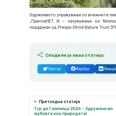
Одржливото управување со влажните лива
„ПреспаНЕТ III – зачувување на биоло
поддржан од Prespa-Ohrid Nature Trust (P
Сподели ја оваа статија:
Твитер
Фејсбук
Линкд
Претходна статија
Тур де Галичица 2026 - Здружени во
љубовта кон природата!