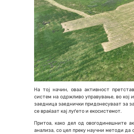
На тој начин, оваа активност претста
систем на одржливо управување, во кој 
заедница заеднички придонесуваат за за
се враќаат кај луѓето и екосистемот.
Притоа, како дел од овогодинешните а
анализа, со цел преку научни методи да 