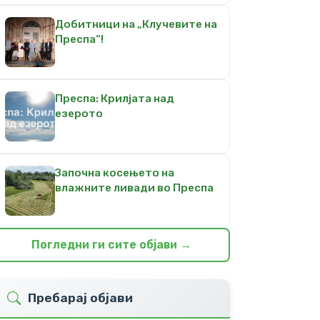
Добитници на „Клучевите на
Преспа“!
Преспа: Крилјата над
езерото
Започна косењето на
влажните ливади во Преспа
Погледни ги сите објави →
Пребарај објави