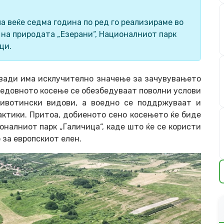
 веќе седма година по ред го реализираме во
 на природата „Езерани“, Националниот парк
ци.
вади има исклучително значење за зачувувањето
редовното косење се обезбедуваат поволни услови
животински видови, а воедно се поддржуваат и
ктики. Притоа, добиеното сено косењето ќе биде
налниот парк „Галичица“, каде што ќе се користи
 за европскиот елен.