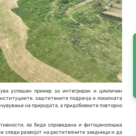
вува успешен пример за интегриран и цикличен
институциите, заштитените подрачја и локалната
чувување на природата, а придобивките повторно
ктивности, ќе биде спроведена и фитоценолошка
се следи развојот на растителните заедници и да