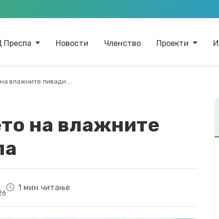
Д Преспа
Новости
Членство
Проекти
И
на влажните ливади …
то на влажните
па
1 мин читање
26